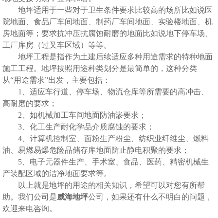
地坪适用于一些对于卫生条件要求比较高的场所比如说医
院地面、食品厂车间地面、制药厂车间地面、实验楼地面、机
房地面等；要求抗冲压抗腐蚀耐磨的地面比如说地下停车场、
工厂库房（过叉车区域）等等。
地坪工程是指作为土建后续适应多种用途需求的特种地面
施工工程。地坪按照用途种类划分是最简单的，这种分类
从“用途需求”出发，主要包括：
1、适应车行道、停车场、物流仓库等所需要的高冲击、
高耐磨的要求；
2、如机械加工车间地面防油渗要求；
3、化工生产耐化学品介质腐蚀的要求；
4、计算机控制室、面粉生产粉尘、纺织业纤维尘、燃料
油、易燃易爆危险品储存库地面防止静电积聚的要求；
5、电子元器件生产、手术室、食品、医药、精密机械生
产装配区域的洁净地面要求等。
以上就是
地坪的用途
的相关知识，希望可以对您有所帮
助。我们公司是
威海地坪
公司，如果还有什么不明白的问题，
欢迎来电咨询。