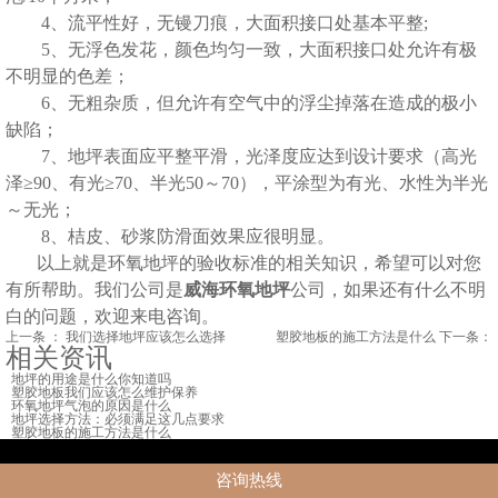
4、流平性好，无镘刀痕，大面积接口处基本平整;
5、无浮色发花，颜色均匀一致，大面积接口处允许有极
不明显的色差；
6、无粗杂质，但允许有空气中的浮尘掉落在造成的极小
缺陷；
7、地坪表面应平整平滑，光泽度应达到设计要求（高光
泽≥90、有光≥70、半光50～70），平涂型为有光、水性为半光
～无光；
8、桔皮、砂浆防滑面效果应很明显。
以上就是
环氧地坪的验收标准
的相关知识，希望可以对您
有所帮助。我们公司是
威海环氧地坪
公司，如果还有什么不明
白的问题，欢迎来电咨询。
上一条 ：
我们选择地坪应该怎么选择
塑胶地板的施工方法是什么
下一条：
相关资讯
地坪的用途是什么你知道吗
塑胶地板我们应该怎么维护保养
环氧地坪气泡的原因是什么
地坪选择方法：必须满足这几点要求
塑胶地板的施工方法是什么
电话：155-6210-7987
咨询热线