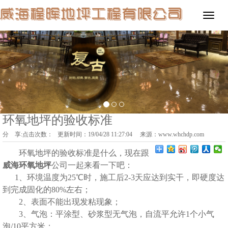
环氧地坪的验收标准
分 享:
点击次数：
更新时间：19/04/28 11:27:04 来源：
www.whchdp.com
环氧地坪的验收标准
是什么，现在跟
威海环氧地坪
公司一起来看一下吧：
1、环境温度为25℃时，施工后2-3天应达到实干，即硬度达
到完成固化的80%左右；
2、表面不能出现发粘现象；
3、气泡：平涂型、砂浆型无气泡，自流平允许1个小气
泡/10平方米；