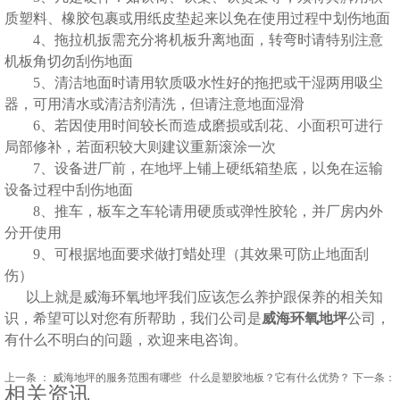
质塑料、橡胶包裹或用纸皮垫起来以免在使用过程中划伤地面
4、拖拉机扳需充分将机板升离地面，转弯时请特别注意
机板角切勿刮伤地面
5、清洁地面时请用软质吸水性好的拖把或干湿两用吸尘
器，可用清水或清洁剂清洗，但请注意地面湿滑
6、若因使用时间较长而造成磨损或刮花、小面积可进行
局部修补，若面积较大则建议重新滚涂一次
7、设备进厂前，在地坪上铺上硬纸箱垫底，以免在运输
设备过程中刮伤地面
8、推车，板车之车轮请用硬质或弹性胶轮，并厂房内外
分开使用
9、可根据地面要求做打蜡处理（其效果可防止地面刮
伤）
以上就是威海环氧地坪我们应该怎么养护跟保养的相关知
识，希望可以对您有所帮助，我们公司是
威海环氧地坪
公司，
有什么不明白的问题，欢迎来电咨询。
上一条 ：
威海地坪的服务范围有哪些
什么是塑胶地板？它有什么优势？
下一条：
相关资讯