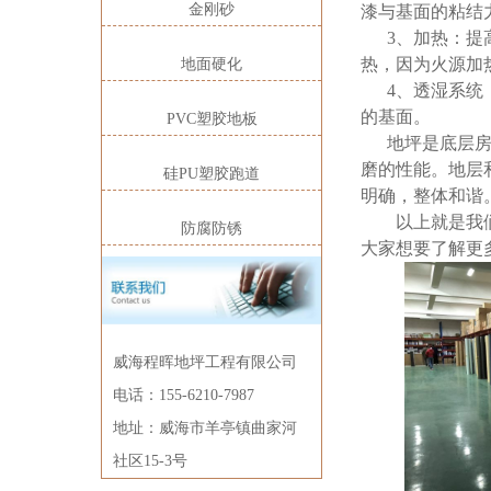
金刚砂
漆与基面的粘结
3、加热：提高
热，因为火源加
地面硬化
4、透湿系统：
的基面。
PVC塑胶地板
地坪是底层
磨的性能。地层
硅PU塑胶跑道
明确，整体和谐
以上就是我
防腐防锈
大家想要了解更
威海程晖地坪工程有限公司
电话：155-6210-7987
地址：威海市羊亭镇曲家河
社区15-3号