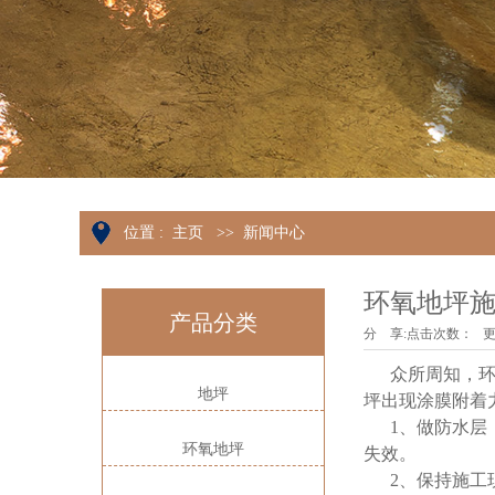
位置 :
主页
>>
新闻中心
环氧地坪
产品分类
分 享:
点击次数：
更新
众所周知，环氧
地坪
坪出现涂膜附着
1、做防水层：
环氧地坪
失效。
2、保持施