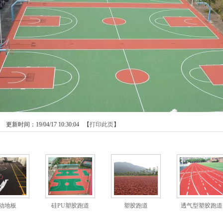
：
更新时间：19/04/17 10:30:04 【
打印此页
】
品
动地板
硅PU塑胶跑道
塑胶跑道
透气型塑胶跑道
料