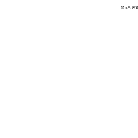
暂无相关
导航
导航
公司简介
地坪
产品展示
环氧地坪
工程业绩
金刚砂
新闻中心
地面硬化
在线留言
PVC塑胶地板