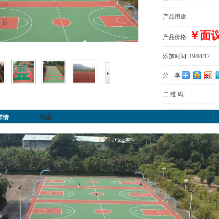
产品用途:
￥面
产品价格:
添加时间:
19/04/17
分 享:
二 维 码:
详情
询盘