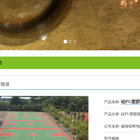
道
胶跑道
硅PU塑
产品名称:
产品分类:
硅PU塑胶
公司名称:
威海程晖地
型号规格: